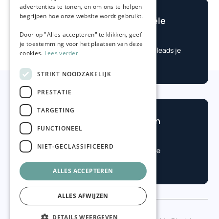
advertenties te tonen, en om ons te helpen
begrijpen hoe onze website wordt gebruikt.
Bereken je potentiële
winst
Door op "Alles accepteren" te klikken, geef

je toestemming voor het plaatsen van deze
Check eenvoudig hoe veel leads je
cookies.
Lees verder
nodig hebt.
STRIKT NOODZAKELIJK
PRESTATIE
TARGETING
Benieuwd hoe je kan
FUNCTIONEEL
groeien?

NIET-GECLASSIFICEERD
Vraag vrijblijvend een online
gesprek aan.
ALLES ACCEPTEREN
ALLES AFWIJZEN
DETAILS WEERGEVEN