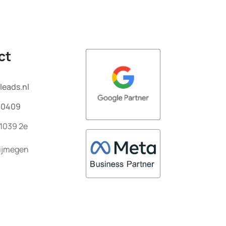
ct
leads.nl
 0409
1039 2e
ijmegen