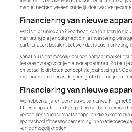
investering break-even te maken. Dit is afhankelijk 
manier hebben we een duidelijk doel wat we gezame
Financiering van nieuwe appar
Wat is hier uniek aan? Voorheen kon je alleen je nie
marketing die je nodig hebt om je investering winst
partner apart betalen. Let wel: dat is dus marketing
Vanaf nu is het mogelijk om een halfjaar marketingl
leaseaanvraag voor je nieuwe apparatuur. Zo ben je
en betaal je dit totaalconcept via je aflossing af. O
meefinancieren en is dit geen grote hap uit je cashfl
Financiering van nieuwe appar
We hebben al jaren een nauwe samenwerking met
S
fitnessapparatuur in Europa) en hebben samen dit c
verschillende leasemaatschappijen die akkoord zijn 
sportschool/fitnessonderneming innovatie toe te p
van de mogelijkheden.