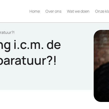
Home
Over ons
Wat we doen
Onze kl
aratuur?!
g i.c.m. de
paratuur?!