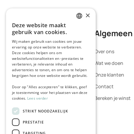
×
Deze website maakt
DUTCH
Algemeen
gebruik van cookies.
GERMAN
Wij maken gebruik van cookies om jouw
ervaring op onze website te verbeteren.
Wij van Fitleads bieden een
Over ons
Deze cookies helpen ons om
compleet online
websitefunctionaliteiten en -prestaties te
fitnessmarketingconcept.
Wat we doen
verbeteren, je relevante inhoud en
Sterker nog: het meest
advertenties te tonen, en om ons te helpen
Onze klanten
begrijpen hoe onze website wordt gebruikt.
complete concept binnen de
héle branche.
Contact
Door op "Alles accepteren" te klikken, geef
je toestemming voor het plaatsen van deze
Bereken je winst
cookies.
Lees verder
STRIKT NOODZAKELIJK
PRESTATIE
TARGETING