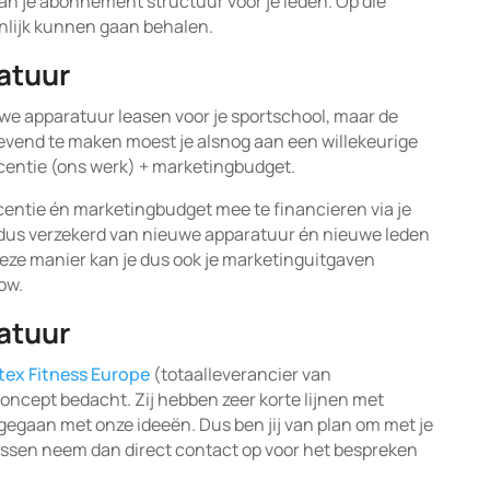
van je abonnement structuur voor je leden. Op die
nlijk kunnen gaan behalen.
atuur
uwe apparatuur leasen voor je sportschool, maar de
gevend te maken moest je alsnog aan een willekeurige
licentie (ons werk) + marketingbudget.
icentie én marketingbudget mee te financieren via je
 dus verzekerd van nieuwe apparatuur én nieuwe leden
p deze manier kan je dus ook je marketinguitgaven
ow.
atuur
tex Fitness Europe
(totaalleverancier van
oncept bedacht. Zij hebben zeer korte lijnen met
gegaan met onze ideeën. Dus ben jij van plan om met je
assen neem dan direct contact op voor het bespreken