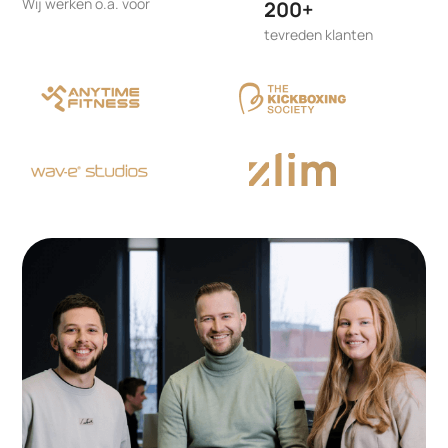
Wij werken o.a. voor
200+
tevreden klanten