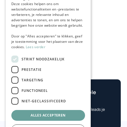
Deze cookies helpen ons om
websitefunctionaliteiten en -prestaties te
verbeteren, je relevante inhoud en
advertenties te tonen, en om ons te helpen
begrijpen hoe onze website wordt gebruikt.
Door op "Alles accepteren" te klikken, geef
je toestemming voor het plaatsen van deze
cookies.
Lees verder
STRIKT NOODZAKELIJK
PRESTATIE
TARGETING
FUNCTIONEEL
Bereken je potentiële
winst
NIET-GECLASSIFICEERD

Check eenvoudig hoe veel leads je
ALLES ACCEPTEREN
nodig hebt.