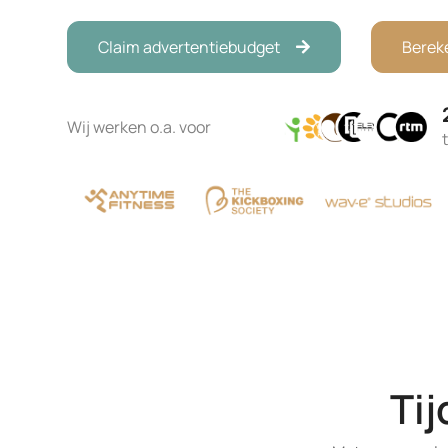
Claim advertentiebudget
Bereke
Wij werken o.a. voor
Tij