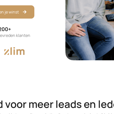
n je winst
200+
tevreden klanten
d voor meer leads en le