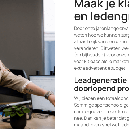
Maak je kl
en ledeng
Door onze jarenlange erva
weten hoe we kunnen zorge
afhankelijk van een x aant
veranderen. Dit weten we 
(en bijhouden) voor onze k
voor Fitleads als je marke
extra advertentiebudget!
Leadgeneratie 
doorlopend pro
Wij bieden een totaalconc
Sommige sportschooleige
campagne aan te zetten om
nee. Dan kan je beter dat g
maand ‘even snel wat leden