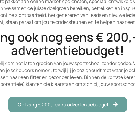
e pakket aan online marketingdiensten, speciaal ontwikkeld v
 we samen de juiste doelgroep bereiken, betrekken en inspir
 online zichtbaarheid, het genereren van leads en nieuwe led
ij staan paraat om jou te ondersteunen en te helpen naar ee
ng ook nog eens € 200,-
advertentiebudget!
elijk om het laten groeien van jouw sportschool zonder gedoe. W
n je schouders nemen, terwijl jij je bezighoudt met waar je éc
en naar een fitter en gezonder leven. Binnen de kortste keren
potentiële) klanten die klaarstaan om zich bij jouw sportschoo
Ontvang € 200,- extra advertentiebudget