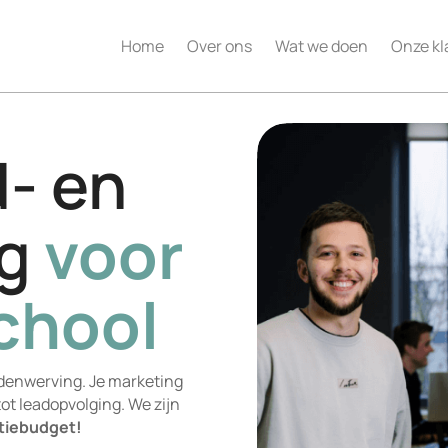
Home
Over ons
Wat we doen
Onze kl
d- en
ng
voor
chool
edenwerving. Je marketing
tot leadopvolging. We zijn
ntiebudget!