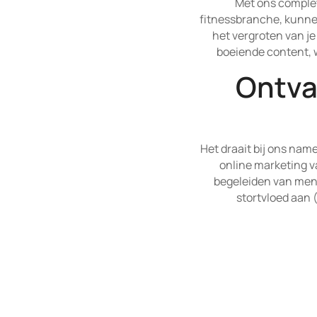
Met ons complet
fitnessbranche, kunnen
het vergroten van je
boeiende content, w
Ontva
Het draait bij ons nam
online marketing va
begeleiden van mens
stortvloed aan (