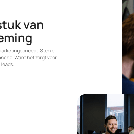
stuk van
neming
smarketingconcept. Sterker
nche. Want het zorgt voor
 leads.