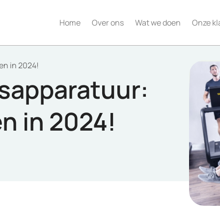
Home
Over ons
Wat we doen
Onze kl
en in 2024!
ssapparatuur:
n in 2024!