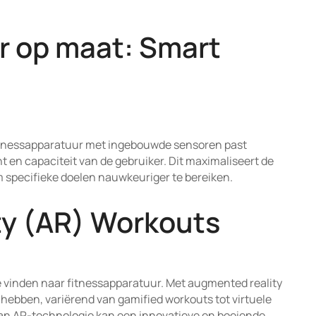
r op maat: Smart
Fitnessapparatuur met ingebouwde sensoren past
 en capaciteit van de gebruiker. Dit maximaliseert de
om specifieke doelen nauwkeuriger te bereiken.
ty (AR) Workouts
e vinden naar fitnessapparatuur. Met augmented reality
hebben, variërend van gamified workouts tot virtuele
van AR-technologie kan een innovatieve en boeiende