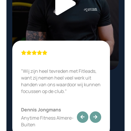
"Wij zijn heel tevreden met Fitleads,
want zij nemen heel veel werk uit
handen van ons waardoor wij kunnen
focussen op de club."
Dennis Jongmans
Anytime Fitness Almere-
Buiten