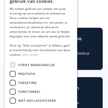
gebruik van cookies.
GERMAN
Wij maken gebruik van cookies om jouw
ervaring op onze website te verbeteren.
Deze cookies helpen ons om
websitefunctionaliteiten en -prestaties te
verbeteren, je relevante inhoud en
advertenties te tonen, en om ons te helpen
begrijpen hoe onze website wordt gebruikt.
Bereken je potentiële
winst
Door op "Alles accepteren" te klikken, geef

je toestemming voor het plaatsen van deze
Check eenvoudig hoe veel leads je
cookies.
Lees verder
nodig hebt.
STRIKT NOODZAKELIJK
PRESTATIE
TARGETING
Benieuwd hoe je kan
FUNCTIONEEL
groeien?

NIET-GECLASSIFICEERD
Vraag vrijblijvend een online