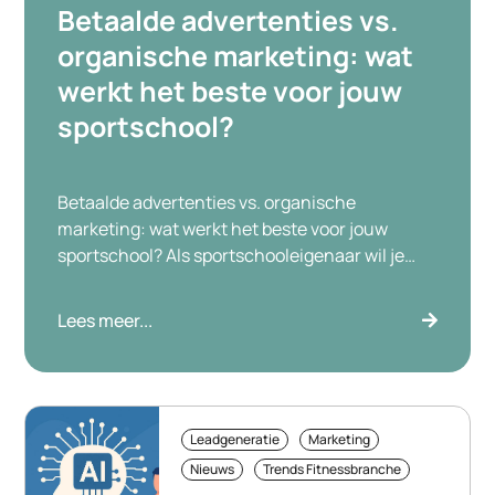
Betaalde advertenties vs.
organische marketing: wat
werkt het beste voor jouw
sportschool?
Betaalde advertenties vs. organische
marketing: wat werkt het beste voor jouw
sportschool? Als sportschooleigenaar wil je
één ding: meer leden. Zonder dat marketing
voelt als een tweede baan. En precies daarom
Lees meer...
komt deze vraag zo vaak voorbij: ga je voor
betaalde advertenties of organische
marketing? Laten we het simpel houden. Beide
kunnen werken, maar als […]
Leadgeneratie
Marketing
Nieuws
Trends Fitnessbranche