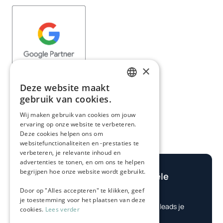
×
Deze website maakt
DUTCH
gebruik van cookies.
GERMAN
Wij maken gebruik van cookies om jouw
ervaring op onze website te verbeteren.
Deze cookies helpen ons om
websitefunctionaliteiten en -prestaties te
verbeteren, je relevante inhoud en
advertenties te tonen, en om ons te helpen
begrijpen hoe onze website wordt gebruikt.
Bereken je potentiële
winst
Door op "Alles accepteren" te klikken, geef

je toestemming voor het plaatsen van deze
Check eenvoudig hoe veel leads je
cookies.
Lees verder
nodig hebt.